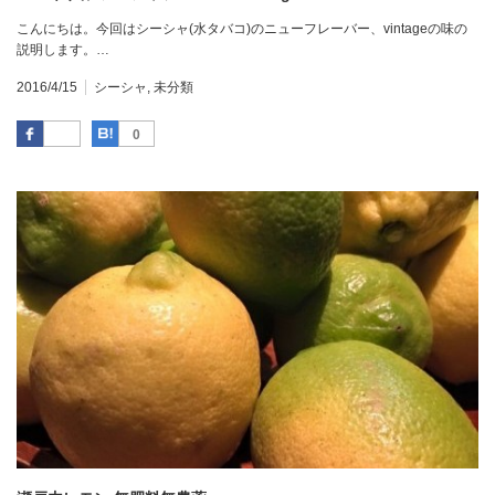
こんにちは。今回はシーシャ(水タバコ)のニューフレーバー、vintageの味の
説明します。…
2016/4/15
シーシャ
,
未分類
Facebook
はてなブックマーク
0