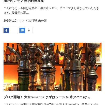
瀬戸内レモン 無肥料無農薬
こんにちは。今回は定番の「瀬戸内レモン」について少し書かせていただき
ます。愛媛産の瀬…
2016/4/10
おすすめ料理
,
未分類
Facebook
はてなブックマーク
0
ブログ開始！ 大宮tamariba まずはシーシャ(水タバコ)から
こんにちは。埼玉は大宮駅東口 徒歩7分に位置するtamariba。徳島のすだち