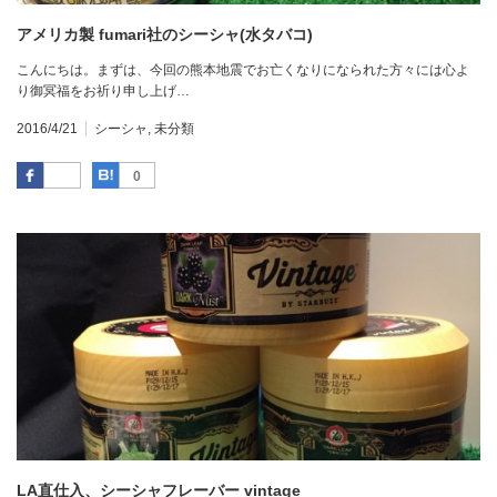
アメリカ製 fumari社のシーシャ(水タバコ)
こんにちは。まずは、今回の熊本地震でお亡くなりになられた方々には心よ
り御冥福をお祈り申し上げ…
2016/4/21
シーシャ
,
未分類
Facebook
はてなブックマーク
0
LA直仕入、シーシャフレーバー vintage