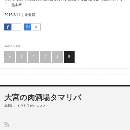
牛、熊本産…
2016/3/11
未分類
Facebook
はてなブックマーク
0
PAGE NAVI
«
1
2
3
4
5
大宮の肉酒場タマリバ
馬刺し、すだち牛がオススメ