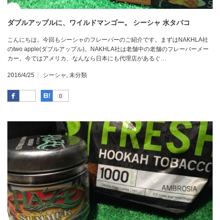
ダブルアップルに、ワイルドマンゴー。 シーシャ 水タバコ
こんにちは。今回もシーシャのフレーバーのご紹介です。まずはNAKHLA社
のtwo apple(ダブルアップル)。NAKHLA社は老舗中の老舗のフレーバーメー
カー。今ではアメリカ、なんなら日本にも代理店があるぐ…
2016/4/25
シーシャ
,
未分類
Facebook
はてなブックマーク
0